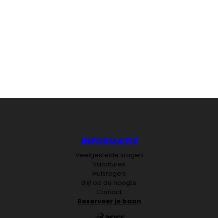
INFORMATIE
Veelgestelde vragen
Vacatures
Huisregels
Blijf op de hoogte
Contact
Reserveer je baan